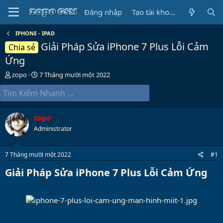
Đăng nhập
Tạo tài khoản
IPHONE - IPAD
Giải Pháp Sửa iPhone 7 Plus Lỗi Cảm
Chia sẻ
Ứng
B
N
zopo
7 Tháng mười một 2022
ắ
g
t
à
đ
y
ầ
b
zopo
u
ắ
t
Administrator
đ
ầ
7 Tháng mười một 2022
#1
u
Giải Pháp Sửa iPhone 7 Plus Lỗi Cảm Ứng​