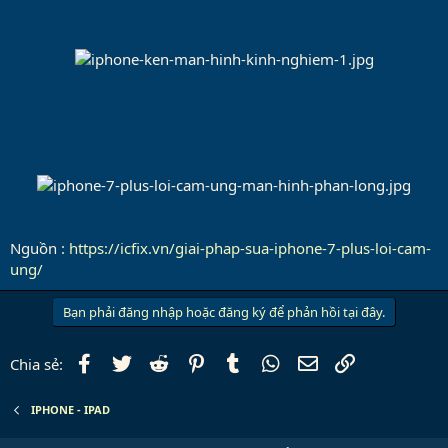
Nguồn :
https://icfix.vn/giai-phap-sua-iphone-7-plus-loi-cam-
ung/
Bạn phải đăng nhập hoặc đăng ký để phản hồi tại đây.
Facebook
Twitter
Reddit
Pinterest
Tumblr
WhatsApp
Email
Link
Chia sẻ:
IPHONE - IPAD