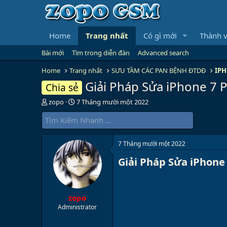
Home
Trang nhất
Có gì mới
Thành v
Bài mới
Tìm trong diễn đàn
Advanced search
Home
Trang nhất
SƯU TẦM CÁC PAN BỆNH ĐTDĐ
IPH
Giải Pháp Sửa iPhone 7 
Chia sẻ
B
N
zopo
7 Tháng mười một 2022
ắ
g
t
à
đ
y
ầ
b
7 Tháng mười một 2022
u
ắ
t
Giải Pháp Sửa iPhone
đ
ầ
u
zopo
Administrator