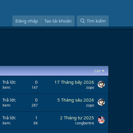
Đăng nhập
Tạo tài khoản
Tìm kiếm
Lọc
Trả lời
0
17 Tháng bảy 2026
Xem
147
zopo
Trả lời
0
5 Tháng sáu 2026
Xem
287
zopo
Trả lời
1
2 Tháng tư 2025
Xem
6K
congbentre