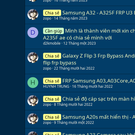
zopo
16 Tháng năm 2023
Samsung A32 - A325F FRP U3 B
Chia sẻ
zopo
14 Tháng năm 2023
Mình là thành viên mới xin 
Cần giúp
D
A235F ae có chia sẻ mình với
d2kmobile
12 Tháng một 2023
Galaxy Z Flip 3 Frp Bypass And
Chia sẻ
flip frp bypass
zopo
22 Tháng mười hai 2022
FRP Samsung A03,A03Core,A0
Chia sẻ
H
HUYNH TRUNG
16 Tháng mười hai 2022
Chia sẻ độ cáp sạc trên màn 
Chia sẻ
zopo
8 Tháng mười hai 2022
Samsung A20s mất hiển thị - A
Chia sẻ
zopo
9 Tháng mười một 2022
Samsung A23 Camera sau khôn