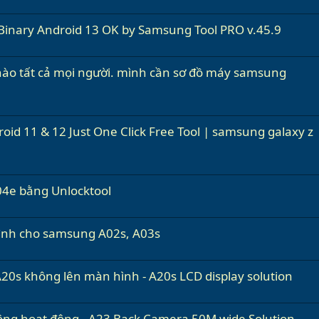
inary Android 13 OK by Samsung Tool PRO v.45.9
chào tất cả mọi người. mình cần sơ đồ máy samsung
roid 11 & 12 Just One Click Free Tool | samsung galaxy z
4e bằng Unlocktool
hình cho samsung A02s, A03s
20s không lên màn hình - A20s LCD display solution
g hoạt động - A23 Back Camera 50M wide Solution