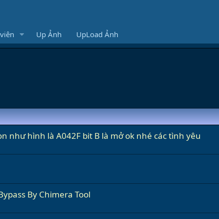
viên
Up Ảnh
UpLoad Ảnh
 như hình là A042F bit B là mở ok nhé các tình yêu
Bypass By Chimera Tool