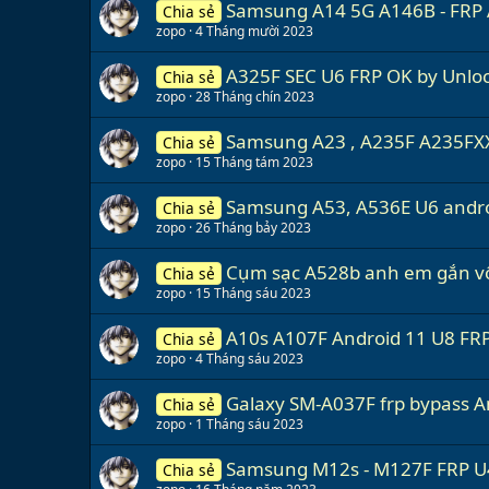
Samsung A14 5G A146B - FRP A
Chia sẻ
zopo
4 Tháng mười 2023
A325F SEC U6 FRP OK by Unloc
Chia sẻ
zopo
28 Tháng chín 2023
Samsung A23 , A235F A235FX
Chia sẻ
zopo
15 Tháng tám 2023
Samsung A53, A536E U6 andro
Chia sẻ
zopo
26 Tháng bảy 2023
Cụm sạc A528b anh em gắn vô 
Chia sẻ
zopo
15 Tháng sáu 2023
A10s A107F Android 11 U8 FR
Chia sẻ
zopo
4 Tháng sáu 2023
Galaxy SM-A037F frp bypass An
Chia sẻ
zopo
1 Tháng sáu 2023
Samsung M12s - M127F FRP U4
Chia sẻ