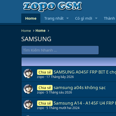
Home
Trang nhất
Có gì mới
Thành 
Home
Home
SAMSUNG
SAMSUNG A045F FRP BIT E chọn
Chia sẻ
zopo
17 Tháng bảy 2026
samsung a04s không sạc
Chia sẻ
zopo
5 Tháng sáu 2026
Samsung A14 - A145F U4 FRP 
Chia sẻ
zopo
5 Tháng mười hai 2024