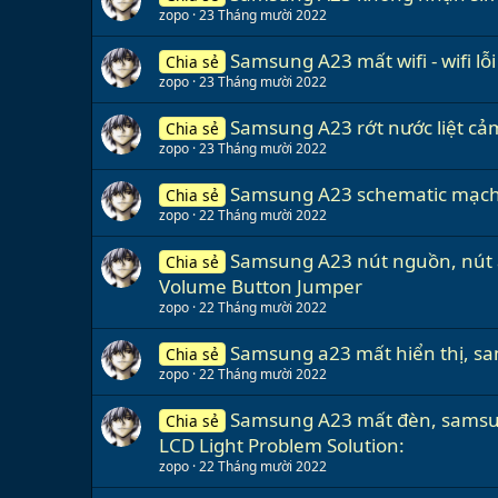
zopo
23 Tháng mười 2022
Samsung A23 mất wifi - wifi lỗ
Chia sẻ
zopo
23 Tháng mười 2022
Samsung A23 rớt nước liệt cả
Chia sẻ
zopo
23 Tháng mười 2022
Samsung A23 schematic mạch 
Chia sẻ
zopo
22 Tháng mười 2022
Samsung A23 nút nguồn, nút â
Chia sẻ
Volume Button Jumper
zopo
22 Tháng mười 2022
Samsung a23 mất hiển thị, sa
Chia sẻ
zopo
22 Tháng mười 2022
Samsung A23 mất đèn, samsu
Chia sẻ
LCD Light Problem Solution:
zopo
22 Tháng mười 2022