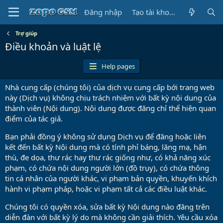
Đăng nhập
Tạo tài khoản
Trợ giúp
Điều khoản và luật lệ
Help pages
Nhà cung cấp (chúng tôi) của dịch vụ cung cấp bới trang web
này (Dịch vụ) không chịu trách nhiệm với bất kỳ nội dung của
thành viên (Nội dung). Nội dung được đăng chỉ thể hiện quan
điểm của tác giả.
Bạn phải đồng ý không sử dụng Dịch vụ để đăng hoặc liên
kết đến bất kỳ Nội dung mà có tính phỉ báng, lăng mạ, hận
thù, đe dọa, thư rác hay thư rác giống như, có khả năng xúc
phạm, có chứa nội dung người lớn (đồ trụy), có chứa thông
tin cá nhân của người khác, vi phạm bản quyền, khuyến khích
hành vi phạm pháp, hoặc vi phạm tất cả các điều luật khác.
Chúng tôi có quyền xóa, sửa bất kỳ Nội dung nào đăng trên
diễn đàn với bất kỳ lý do mà không cần giải thích. Yêu cầu xóa