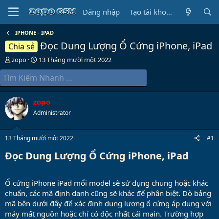
Đăng nhập
Tạo tài khoản
IPHONE - IPAD
Đọc Dung Lượng Ổ Cứng iPhone, iPad
Chia sẻ
B
N
zopo
13 Tháng mười một 2022
ắ
g
t
à
đ
y
ầ
b
zopo
u
ắ
t
Administrator
đ
ầ
13 Tháng mười một 2022
#1
u
Đọc Dung Lượng Ổ Cứng iPhone, iPad​
Ổ cứng iPhone iPad mổi model sẽ sử dụng chung hoặc khác
chuẩn, các mã định danh cũng sẽ khác để phân biệt. Dò bảng
mã bên dưới đây để xác định dung lượng ổ cứng áp dụng với
máy mất nguồn hoặc chỉ có độc nhất cái main. Trường hợp