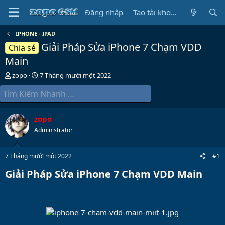
Đăng nhập
Tạo tài khoản
IPHONE - IPAD
Giải Pháp Sửa iPhone 7 Chạm VDD
Chia sẻ
Main
B
N
zopo
7 Tháng mười một 2022
ắ
g
t
à
đ
y
ầ
b
zopo
u
ắ
t
Administrator
đ
ầ
7 Tháng mười một 2022
#1
u
Giải Pháp Sửa iPhone 7 Chạm VDD Main​