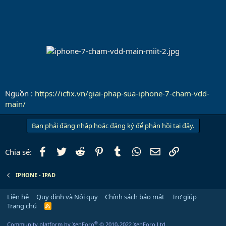
Nguồn :
https://icfix.vn/giai-phap-sua-iphone-7-cham-vdd-
main/
Bạn phải đăng nhập hoặc đăng ký để phản hồi tại đây.
Facebook
Twitter
Reddit
Pinterest
Tumblr
WhatsApp
Email
Link
Chia sẻ:
IPHONE - IPAD
Liên hệ
Quy định và Nội quy
Chính sách bảo mật
Trợ giúp
Trang chủ
R
S
S
®
Community platform by XenForo
© 2010-2022 XenForo Ltd.