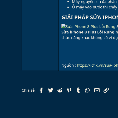
Máy nguyên zin đa phần l
Ở máy vào nước thì cháy 
GIẢI PHÁP SỬA IPHON
Sửa iPhone 8 Plus Lỗi Rung
h
chức năng khác không có ví dụ
Nguồn :
https://icfix.vn/sua-ip
Facebook
Twitter
Reddit
Pinterest
Tumblr
WhatsApp
Email
Link
Chia sẻ: