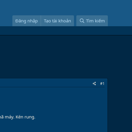
Đăng nhập
Tạo tài khoản
Tìm kiếm
#1
mã máy. Kén rung.