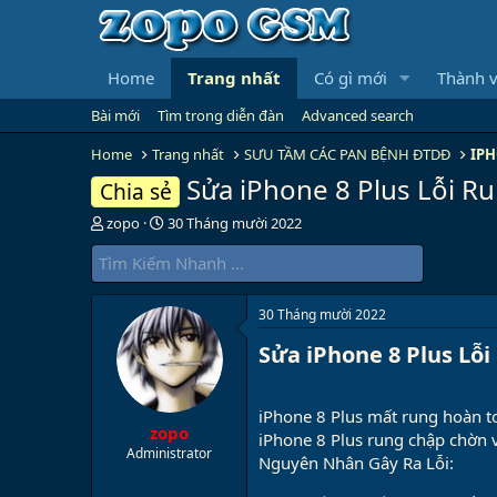
Home
Trang nhất
Có gì mới
Thành v
Bài mới
Tìm trong diễn đàn
Advanced search
Home
Trang nhất
SƯU TẦM CÁC PAN BỆNH ĐTDĐ
IPH
Sửa iPhone 8 Plus Lỗi R
Chia sẻ
B
N
zopo
30 Tháng mười 2022
ắ
g
t
à
đ
y
ầ
b
30 Tháng mười 2022
u
ắ
t
Sửa iPhone 8 Plus Lỗi
đ
ầ
u
iPhone 8 Plus mất rung hoàn t
zopo
iPhone 8 Plus rung chập chờn 
Administrator
Nguyên Nhân Gây Ra Lỗi: