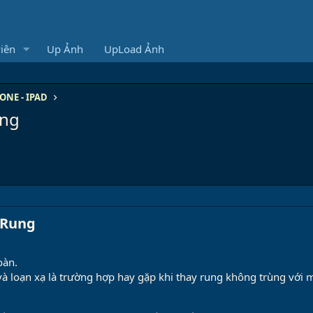
iên
Up Ảnh
UpLoad Ảnh
ONE - IPAD
ung
 Rung​
oàn.
và loạn xạ là trường hợp hay gặp khi thay rung không trùng với 